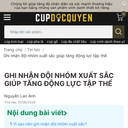
0
Bạn cần tìm gì..; Nhập tên sản phẩm..
cúp kim loại
cúp pha lê
cúp gỗ
cúp đa chất liệu
cúp vinh danh theo yêu
Trang chủ
/
Tin tức
/
Ghi nhận đội nhóm xuất sắc giúp tăng động lực tập thể
GHI NHẬN ĐỘI NHÓM XUẤT SẮC
GIÚP TĂNG ĐỘNG LỰC TẬP THỂ
Nguyễn Lan Anh
Thứ Hai, 15/06/2026
Nội dung bài viết
Vì sao nên ghi nhận đội nhóm xuất sắc?