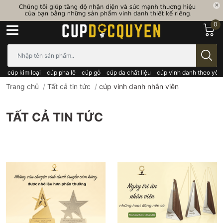
0
Bạn cần tìm gì..; Nhập tên sản phẩm..
cúp kim loại
cúp pha lê
cúp gỗ
cúp đa chất liệu
cúp vinh danh theo yêu
Trang chủ
/
Tất cả tin tức
/
cúp vinh danh nhân viên
TẤT CẢ TIN TỨC