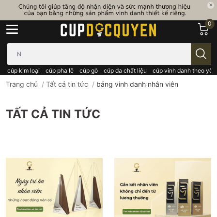
0
Bạn cần tìm gì..; Nhập tên sản phẩm..
cúp kim loại
cúp pha lê
cúp gỗ
cúp đa chất liệu
cúp vinh danh theo yêu
Trang chủ
/
Tất cả tin tức
/
bảng vinh danh nhân viên
TẤT CẢ TIN TỨC