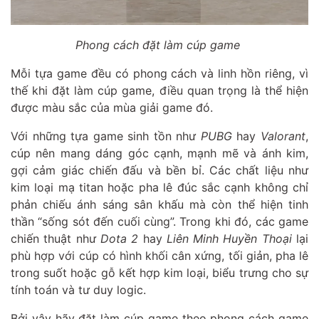
Phong cách đặt làm cúp game
Mỗi tựa game đều có phong cách và linh hồn riêng, vì
thế khi đặt làm cúp game, điều quan trọng là thể hiện
được màu sắc của mùa giải game đó.
Với những tựa game sinh tồn như
PUBG
hay
Valorant
,
cúp nên mang dáng góc cạnh, mạnh mẽ và ánh kim,
gợi cảm giác chiến đấu và bền bỉ. Các chất liệu như
kim loại mạ titan hoặc pha lê đúc sắc cạnh không chỉ
phản chiếu ánh sáng sân khấu mà còn thể hiện tinh
thần “sống sót đến cuối cùng”. Trong khi đó, các game
chiến thuật như
Dota 2
hay
Liên Minh Huyền Thoại
lại
phù hợp với cúp có hình khối cân xứng, tối giản, pha lê
trong suốt hoặc gỗ kết hợp kim loại, biểu trưng cho sự
tính toán và tư duy logic.
Bởi vậy hãy đặt làm cúp game theo phong cách game