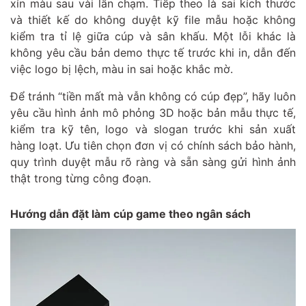
xỉn màu sau vài lần chạm. Tiếp theo là sai kích thước
và thiết kế do không duyệt kỹ file mẫu hoặc không
kiểm tra tỉ lệ giữa cúp và sân khấu. Một lỗi khác là
không yêu cầu bản demo thực tế trước khi in, dẫn đến
việc logo bị lệch, màu in sai hoặc khắc mờ.
Để tránh “tiền mất mà vẫn không có cúp đẹp”, hãy luôn
yêu cầu hình ảnh mô phỏng 3D hoặc bản mẫu thực tế,
kiểm tra kỹ tên, logo và slogan trước khi sản xuất
hàng loạt. Ưu tiên chọn đơn vị có chính sách bảo hành,
quy trình duyệt mẫu rõ ràng và sẵn sàng gửi hình ảnh
thật trong từng công đoạn.
Hướng dẫn đặt làm cúp game theo ngân sách