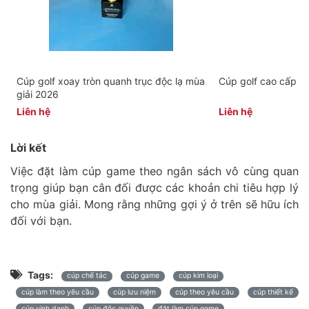
Cúp golf xoay tròn quanh trục độc lạ mùa
Cúp golf cao cấp m
giải 2026
Liên hệ
Liên hệ
Lời kết
Việc đặt làm cúp game theo ngân sách vô cùng quan
trọng giúp bạn cân đối được các khoản chi tiêu hợp lý
cho mùa giải. Mong rằng những gợi ý ở trên sẽ hữu ích
đối với bạn.
Tags:
cúp chế tác
cúp game
cúp kim loại
cúp làm theo yêu cầu
cúp lưu niệm
cúp theo yêu cầu
cúp thiết kế
cúp vinh danh
cúp độc quyền
đặt làm cúp game