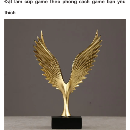
Đặt làm cúp game theo phong cách game bạn yêu
thích