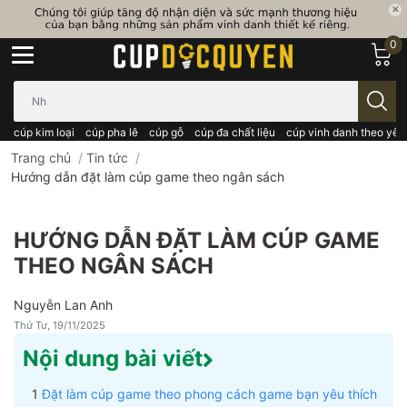
0
Bạn cần tìm gì..; Nhập tên sản phẩm..
cúp kim loại
cúp pha lê
cúp gỗ
cúp đa chất liệu
cúp vinh danh theo yêu
Trang chủ
/
Tin tức
/
Hướng dẫn đặt làm cúp game theo ngân sách
HƯỚNG DẪN ĐẶT LÀM CÚP GAME
THEO NGÂN SÁCH
Nguyễn Lan Anh
Thứ Tư, 19/11/2025
Nội dung bài viết
Đặt làm cúp game theo phong cách game bạn yêu thích