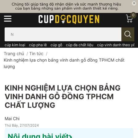
0
Bạn cần tìm gì..; Nhập tên sản phẩm..
cúp kim loại
cúp pha lê
cúp gỗ
cúp đa chất liệu
cúp vinh danh theo yêu
Trang chủ
/
Tin tức
/
Kinh nghiệm lựa chọn bảng vinh danh gỗ đồng TPHCM chất
lượng
KINH NGHIỆM LỰA CHỌN BẢNG
VINH DANH GỖ ĐỒNG TPHCM
CHẤT LƯỢNG
Mai Chi
Thứ Bảy, 27/07/2024
Nội dung bài viết