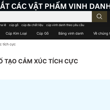
; Nhập tên sản phẩm..
ha lê
cúp gỗ
cúp đa chất liệu
cúp vinh danh theo yêu cầu
Cúp Kim Loại
Cúp Gỗ
Bảng vinh danh
Về chúng t
c tích cực
TỐ TẠO CẢM XÚC TÍCH CỰC