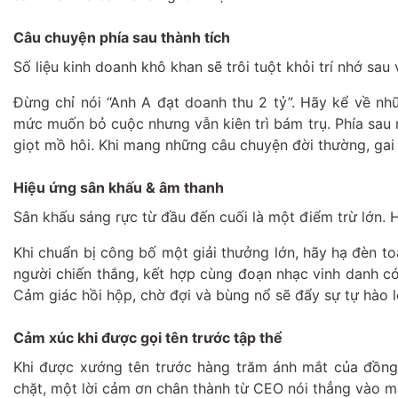
Câu chuyện phía sau thành tích
Số liệu kinh doanh khô khan sẽ trôi tuột khỏi trí nhớ sau 
Đừng chỉ nói “Anh A đạt doanh thu 2 tỷ”. Hãy kể về n
mức muốn bỏ cuộc nhưng vẫn kiên trì bám trụ. Phía sau 
giọt mồ hôi. Khi mang những câu chuyện đời thường, gai 
Hiệu ứng sân khấu & âm thanh
Sân khấu sáng rực từ đầu đến cuối là một điểm trừ lớn. 
Khi chuẩn bị công bố một giải thưởng lớn, hãy hạ đèn t
người chiến thắng, kết hợp cùng đoạn nhạc vinh danh c
Cảm giác hồi hộp, chờ đợi và bùng nổ sẽ đẩy sự tự hào 
Cảm xúc khi được gọi tên trước tập thể
Khi được xướng tên trước hàng trăm ánh mắt của đồng n
chặt, một lời cảm ơn chân thành từ CEO nói thẳng vào mắ