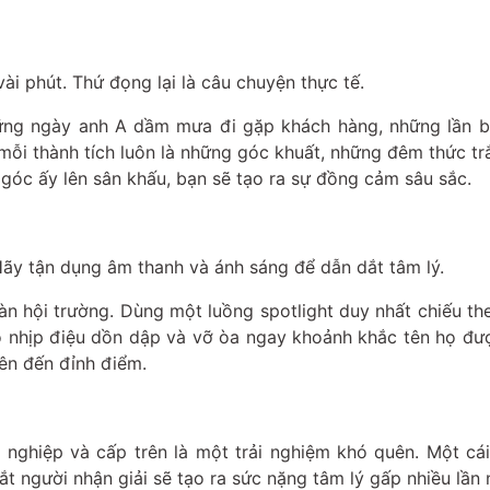
vài phút. Thứ đọng lại là câu chuyện thực tế.
hững ngày anh A dầm mưa đi gặp khách hàng, những lần bị
mỗi thành tích luôn là những góc khuất, những đêm thức t
góc ấy lên sân khấu, bạn sẽ tạo ra sự đồng cảm sâu sắc.
Hãy tận dụng âm thanh và ánh sáng để dẫn dắt tâm lý.
oàn hội trường. Dùng một luồng spotlight duy nhất chiếu t
ó nhịp điệu dồn dập và vỡ òa ngay khoảnh khắc tên họ đư
lên đến đỉnh điểm.
ghiệp và cấp trên là một trải nghiệm khó quên. Một cái
t người nhận giải sẽ tạo ra sức nặng tâm lý gấp nhiều lần 