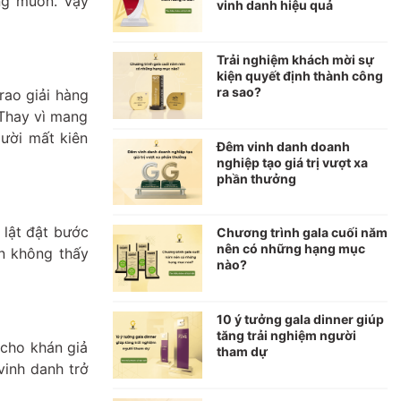
ng muốn. Vậy
vinh danh hiệu quả
Trải nghiệm khách mời sự
kiện quyết định thành công
ra sao?
rao giải hàng
 Thay vì mang
gười mất kiên
Đêm vinh danh doanh
nghiệp tạo giá trị vượt xa
phần thưởng
 lật đật bước
Chương trình gala cuối năm
nên có những hạng mục
n không thấy
nào?
10 ý tưởng gala dinner giúp
tăng trải nghiệm người
 cho khán giả
tham dự
vinh danh trở