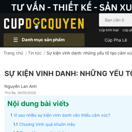
Bạn cần tìm gì..
cúp kim loại
cúp p
Danh mục sản phẩm
Cúp Pha Lê
Trang chủ
/
Tin tức
/
Sự kiện vinh danh: những yếu tố tạo cảm xú
SỰ KIỆN VINH DANH: NHỮNG YẾU 
Nguyễn Lan Anh
Thứ Ba, 26/05/2026
Nội dung bài viết
Vì sao nhiều sự kiện vinh danh vẫn thiếu cảm xúc?
Chương trình quá khuôn mẫu