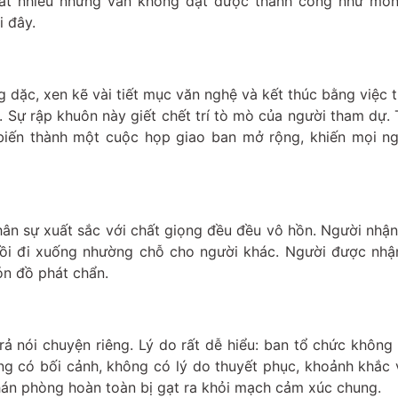
 rất nhiều nhưng vẫn không đạt được thành công như mo
i đây.
 dặc, xen kẽ vài tiết mục văn nghệ và kết thúc bằng việc t
. Sự rập khuôn này giết chết trí tò mò của người tham dự.
 biến thành một cuộc họp giao ban mở rộng, khiến mọi n
ân sự xuất sắc với chất giọng đều đều vô hồn. Người nhận
ồi đi xuống nhường chỗ cho người khác. Người được nhậ
ón đồ phát chẩn.
ả nói chuyện riêng. Lý do rất dễ hiểu: ban tổ chức không
ông có bối cảnh, không có lý do thuyết phục, khoảnh khắc 
Khán phòng hoàn toàn bị gạt ra khỏi mạch cảm xúc chung.