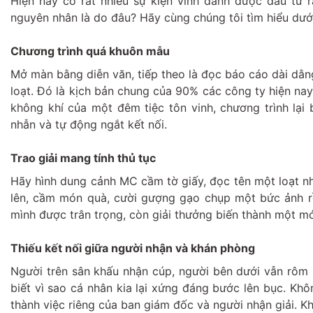
Hiện nay có rất nhiều sự kiện vinh danh được đầu tư
nguyên nhân là do đâu? Hãy cùng chúng tôi tìm hiểu dướ
Chương trình quá khuôn mẫu
Mở màn bằng diễn văn, tiếp theo là đọc báo cáo dài dằng
loạt. Đó là kịch bản chung của 90% các công ty hiện nay
không khí của một đêm tiệc tôn vinh, chương trình lại
nhẫn và tự động ngắt kết nối.
Trao giải mang tính thủ tục
Hãy hình dung cảnh MC cầm tờ giấy, đọc tên một loạt nh
lên, cầm món quà, cười gượng gạo chụp một bức ảnh r
mình được trân trọng, còn giải thưởng biến thành một m
Thiếu kết nối giữa người nhận và khán phòng
Người trên sân khấu nhận cúp, người bên dưới vẫn rôm r
biết vì sao cá nhân kia lại xứng đáng bước lên bục. Kh
thành việc riêng của ban giám đốc và người nhận giải. 