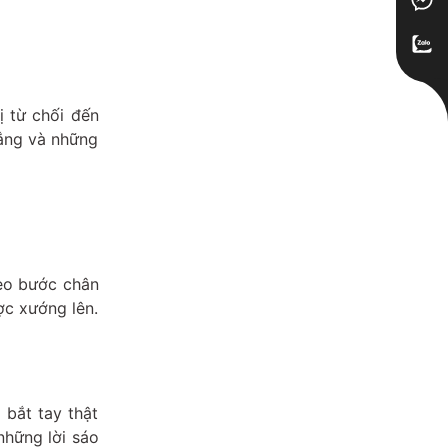
 từ chối đến
rắng và những
heo bước chân
ợc xướng lên.
 bắt tay thật
những lời sáo