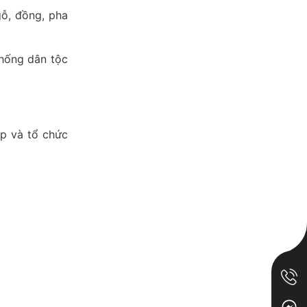
gỗ, đồng, pha
thống dân tộc
ệp và tổ chức