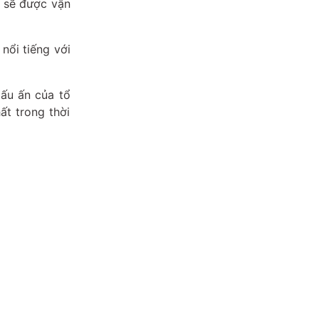
m sẽ được vận
nổi tiếng với
ấu ấn của tổ
t trong thời