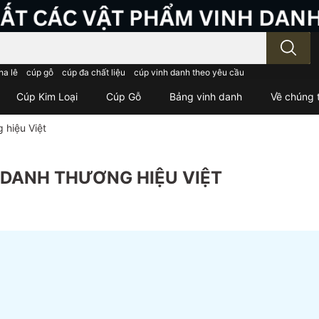
; Nhập tên sản phẩm..
ha lê
cúp gỗ
cúp đa chất liệu
cúp vinh danh theo yêu cầu
Cúp Kim Loại
Cúp Gỗ
Bảng vinh danh
Về chúng t
 hiệu Việt
 DANH THƯƠNG HIỆU VIỆT