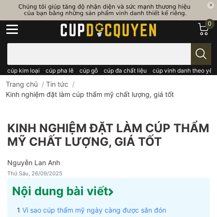
0
Bạn cần tìm gì..; Nhập tên sản phẩm..
cúp kim loại
cúp pha lê
cúp gỗ
cúp đa chất liệu
cúp vinh danh theo yêu
Trang chủ
/
Tin tức
/
Kinh nghiệm đặt làm cúp thẩm mỹ chất lượng, giá tốt
KINH NGHIỆM ĐẶT LÀM CÚP THẨM
MỸ CHẤT LƯỢNG, GIÁ TỐT
Nguyễn Lan Anh
Thứ Sáu, 26/09/2025
Nội dung bài viết
Vì sao cúp thẩm mỹ ngày càng được săn đón