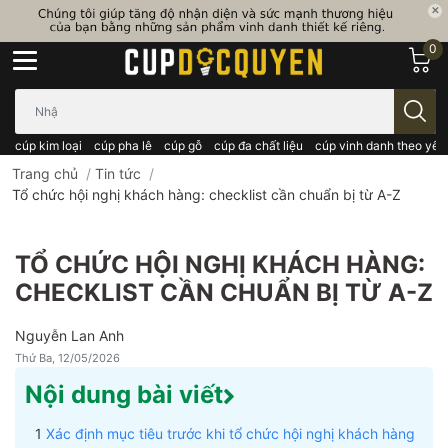
0
Bạn cần tìm gì..; Nhập tên sản phẩm..
cúp kim loại
cúp pha lê
cúp gỗ
cúp đa chất liệu
cúp vinh danh theo yêu
Trang chủ
/
Tin tức
/
Tổ chức hội nghị khách hàng: checklist cần chuẩn bị từ A-Z
TỔ CHỨC HỘI NGHỊ KHÁCH HÀNG:
CHECKLIST CẦN CHUẨN BỊ TỪ A-Z
Nguyễn Lan Anh
Thứ Ba, 12/05/2026
Nội dung bài viết
Xác định mục tiêu trước khi tổ chức hội nghị khách hàng