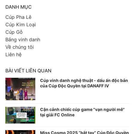
DANH MỤC
Cúp Pha Lê
Cúp Kim Loại
Cúp Gỗ
Bảng vinh danh
Về chúng tôi
Liên hệ
BÀI VIẾT LIÊN QUAN
Cúp vinh danh nghệ thuật - dấu ấn độc bản
của Cúp Độc Quyền tại DANAFF IV
Cận cảnh chiếc cúp game "vạn người mê"
tại giải FC Online
Miss Cosmo 2025 “bắt tay” Cúp Độc Quyền