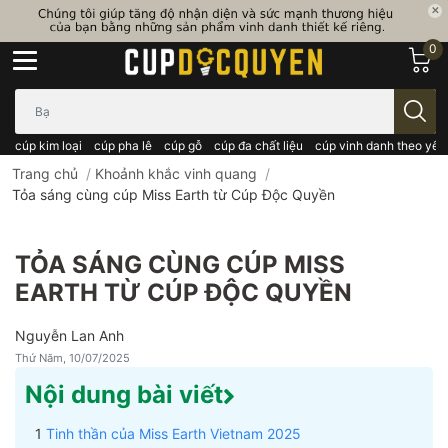
0
Bạn cần tìm gì..; Nhập tên sản phẩm..
cúp kim loại
cúp pha lê
cúp gỗ
cúp đa chất liệu
cúp vinh danh theo yêu
Trang chủ
/
Khoảnh khắc vinh quang
/
Tỏa sáng cùng cúp Miss Earth từ Cúp Độc Quyền
TỎA SÁNG CÙNG CÚP MISS
EARTH TỪ CÚP ĐỘC QUYỀN
Nguyễn Lan Anh
Thứ Năm, 10/07/2025
Nội dung bài viết
Tinh thần của Miss Earth Vietnam 2025