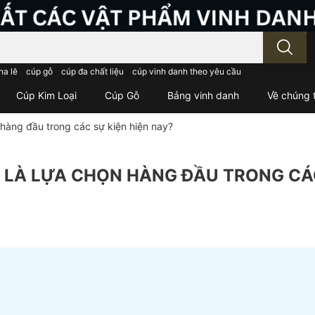
; Nhập tên sản phẩm..
ha lê
cúp gỗ
cúp đa chất liệu
cúp vinh danh theo yêu cầu
Cúp Kim Loại
Cúp Gỗ
Bảng vinh danh
Về chúng t
hàng đầu trong các sự kiện hiện nay?
 LÀ LỰA CHỌN HÀNG ĐẦU TRONG CÁ