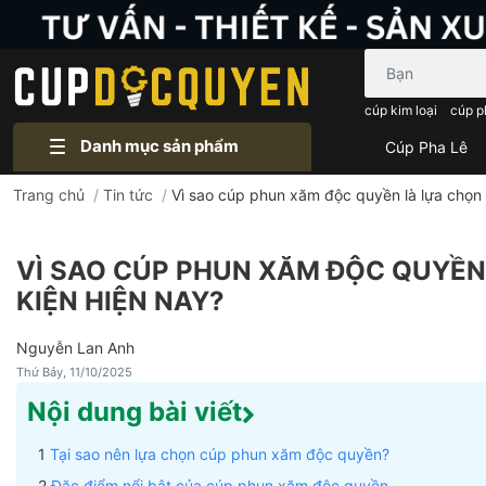
Bạn cần tìm gì..
cúp kim loại
cúp p
Danh mục sản phẩm
Cúp Pha Lê
Trang chủ
/
Tin tức
/
Vì sao cúp phun xăm độc quyền là lựa chọn 
VÌ SAO CÚP PHUN XĂM ĐỘC QUYỀN
KIỆN HIỆN NAY?
Nguyễn Lan Anh
Thứ Bảy, 11/10/2025
Nội dung bài viết
Tại sao nên lựa chọn cúp phun xăm độc quyền?
Đặc điểm nổi bật của cúp phun xăm độc quyền