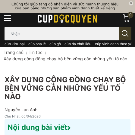
0
Bạn cần tìm gì..; Nhập tên sản phẩm..
cúp kim loại
cúp pha lê
cúp gỗ
cúp đa chất liệu
cúp vinh danh theo yêu
Trang chủ
/
Tin tức
/
Xây dựng cộng đồng chạy bộ bền vững cần những yếu tố nào
XÂY DỰNG CỘNG ĐỒNG CHẠY BỘ
BỀN VỮNG CẦN NHỮNG YẾU TỐ
NÀO
Nguyễn Lan Anh
Chủ Nhật, 05/04/2026
Nội dung bài viết