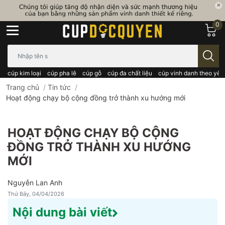
0
Bạn cần tìm gì..; Nhập tên sản phẩm..
cúp kim loại
cúp pha lê
cúp gỗ
cúp đa chất liệu
cúp vinh danh theo yêu
Trang chủ
/
Tin tức
/
Hoạt động chạy bộ cộng đồng trở thành xu hướng mới
HOẠT ĐỘNG CHẠY BỘ CỘNG
ĐỒNG TRỞ THÀNH XU HƯỚNG
MỚI
Nguyễn Lan Anh
Thứ Bảy, 04/04/2026
Nội dung bài viết