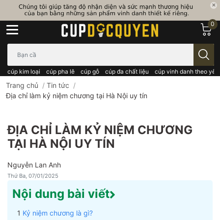
0
Bạn cần tìm gì..; Nhập tên sản phẩm..
cúp kim loại
cúp pha lê
cúp gỗ
cúp đa chất liệu
cúp vinh danh theo yêu
Trang chủ
/
Tin tức
/
Địa chỉ làm kỷ niệm chương tại Hà Nội uy tín
ĐỊA CHỈ LÀM KỶ NIỆM CHƯƠNG
TẠI HÀ NỘI UY TÍN
Nguyễn Lan Anh
Thứ Ba, 07/01/2025
Nội dung bài viết
Kỷ niệm chương là gì?